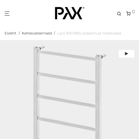
0
Esileht
/
Kahesüsteemsed
/
Lyra 500×800, poleeritud roostevaba