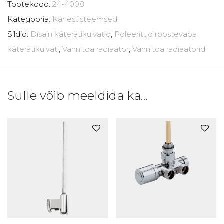
Tootekood:
24-4008
Kategooria:
Kahesüsteemsed
Sildid:
Disain käterätikuivatid
,
Poleeritud roostevaba
käterätikuivati
,
Vannitoa radiaator
,
Vannitoa radiaatorid
Sulle võib meeldida ka…