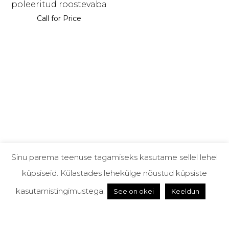
poleeritud roostevaba
Call for Price
Sinu parema teenuse tagamiseks kasutame sellel lehel
küpsiseid. Külastades lehekülge nõustud küpsiste
kasutamistingimustega.
See on okei
Keeldun
KKK
Brožüürid