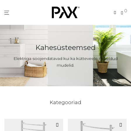
0
Kahesüsteemsed
Elektriga soojendatavad kui ka kütteveele mõeldud
mudelid.
Kategooriad