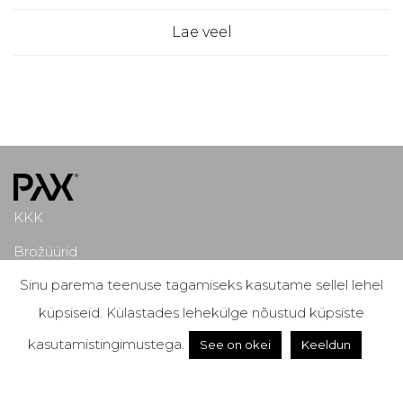
Lae veel
KKK
Brožüürid
Sinu parema teenuse tagamiseks kasutame sellel lehel
PAX Connection app
küpsiseid. Külastades lehekülge nõustud küpsiste
Miks PAX?
kasutamistingimustega.
See on okei
Keeldun