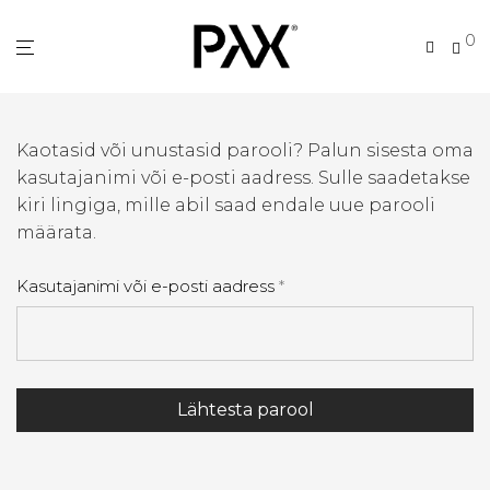
0
Kaotasid või unustasid parooli? Palun sisesta oma
kasutajanimi või e-posti aadress. Sulle saadetakse
kiri lingiga, mille abil saad endale uue parooli
määrata.
Nõutud
Kasutajanimi või e-posti aadress
*
Lähtesta parool