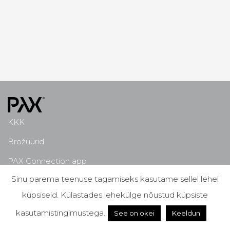
KKK
Brožüürid
PAX Connection app
Sinu parema teenuse tagamiseks kasutame sellel lehel
Miks PAX?
küpsiseid. Külastades lehekülge nõustud küpsiste
kasutamistingimustega.
See on okei
Keeldun