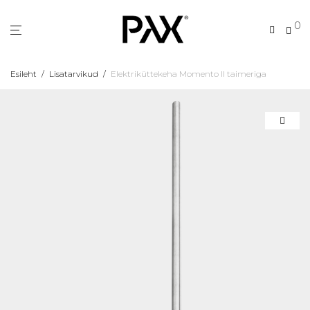
0
Esileht
/
Lisatarvikud
/
Elektriküttekeha Momento II taimeriga