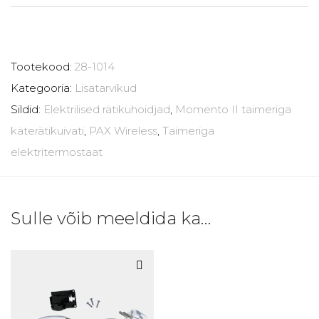
Tootekood:
28-1014
Kategooria:
Lisatarvikud
Sildid:
Elektrilised rätikuhoidjad
,
Momento II taimeriga
käterätikuivati
,
PAX Wireless
,
Taimeriga
elektritermostaat
Sulle võib meeldida ka…