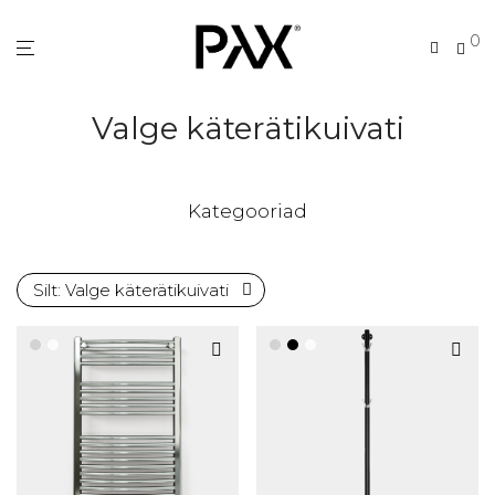
0
Valge käterätikuivati
Kategooriad
Silt:
Valge käterätikuivati